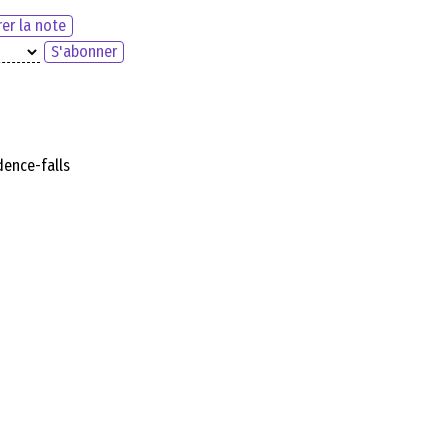
er la note
S'abonner
ence-falls