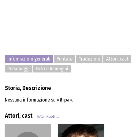
Informazioni generali
Puntate
Traduzioni
Attori, cast
Personaggi
Foto e Immagini
Storia, Descrizione
Nessuna informazione su «
Игра
».
Attori, cast
Tutti i Ruoli →