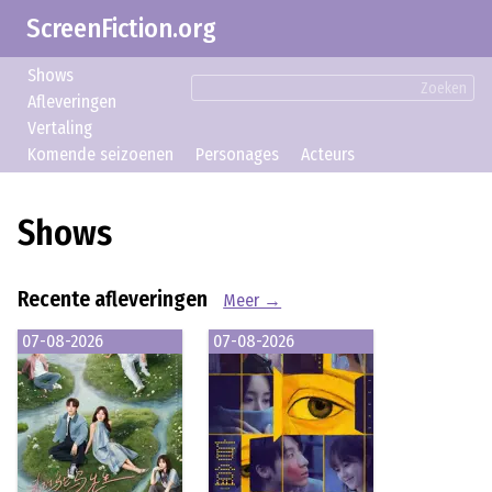
ScreenFiction.org
Shows
Zoeken
Afleveringen
Vertaling
Komende seizoenen
Personages
Acteurs
Shows
Recente afleveringen
Meer →
07-08-2026
07-08-2026