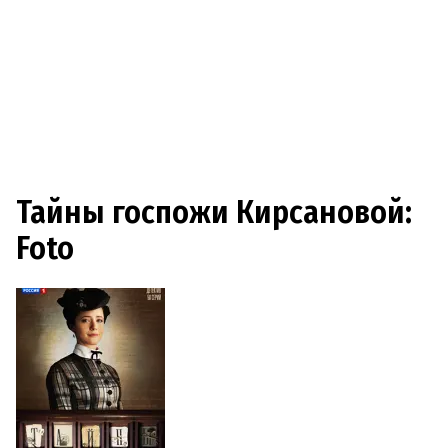
Тайны госпожи Кирсановой:
Foto