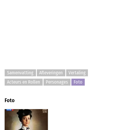
Samenvatting
Afleveringen
Vertaling
Acteurs en Rollen
Personages
Foto
Foto