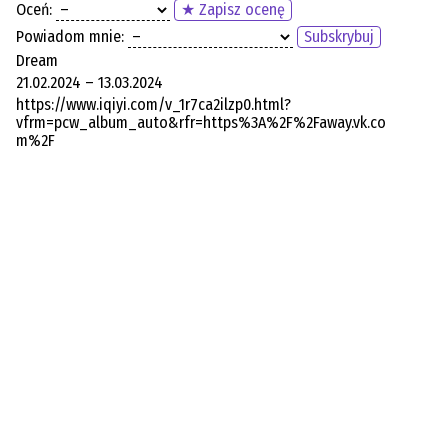
Oceń:
★ Zapisz ocenę
Powiadom mnie:
Subskrybuj
Dream
21.02.2024 – 13.03.2024
https://www.iqiyi.com/v_1r7ca2ilzp0.html?
vfrm=pcw_album_auto&rfr=https%3A%2F%2Faway.vk.co
m%2F