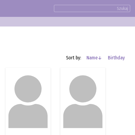
Szukaj
Sort by:
Name
↓
Birthday