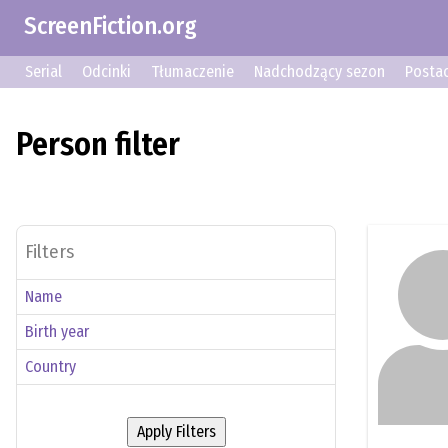
ScreenFiction.org
Serial
Odcinki
Tłumaczenie
Nadchodzący sezon
Postac
Person filter
Filters
Name
Birth year
–
Country
Argentyna
Apply Filters