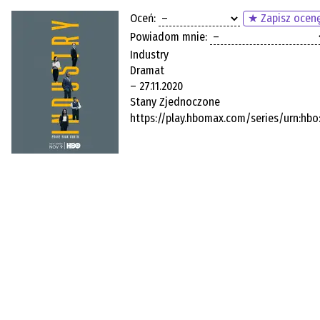
Oceń:
★ Zapisz ocen
Powiadom mnie:
Industry
Dramat
– 27.11.2020
Stany Zjednoczone
https://play.hbomax.com/series/urn:hb