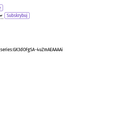
ę
Subskrybuj
o:series:GX3dOFgSA-4uZmAEAAAAi