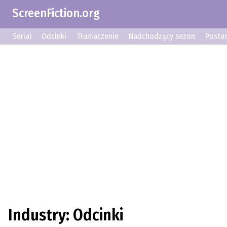
ScreenFiction.org
Serial
Odcinki
Tłumaczenie
Nadchodzący sezon
Postac
Industry: Odcinki