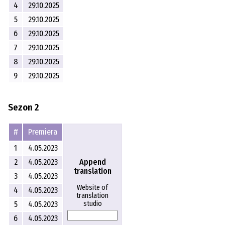
4
29.10.2025
5
29.10.2025
6
29.10.2025
7
29.10.2025
8
29.10.2025
9
29.10.2025
Sezon 2
#
Premiera
1
4.05.2023
2
4.05.2023
Append
translation
3
4.05.2023
Website of
4
4.05.2023
translation
5
4.05.2023
studio
6
4.05.2023