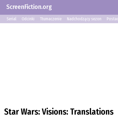
ScreenFiction.org
Serial
Odcinki
Tłumaczenie
Nadchodzący sezon
Postac
Star Wars: Visions: Translations