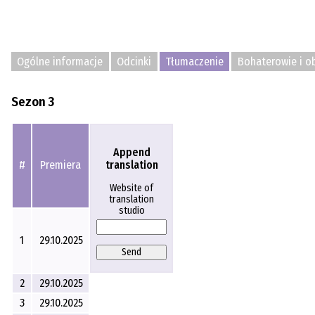
Ogólne informacje
Odcinki
Tłumaczenie
Bohaterowie i o
Sezon 3
Append
translation
#
Premiera
Website of
translation
studio
1
29.10.2025
Send
2
29.10.2025
3
29.10.2025