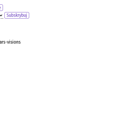
ę
Subskrybuj
ars-visions