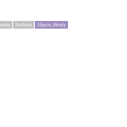
bsada
Postacie
Zdjęcie, Obrazy