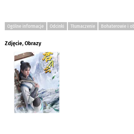
Ogólne informacje
Odcinki
Tłumaczenie
Bohaterowie i o
Zdjęcie, Obrazy