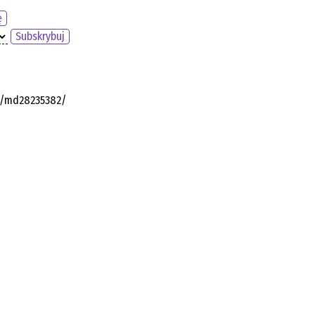
ę
Subskrybuj
ia/md28235382/