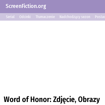
ScreenFiction.org
Serial
Odcinki
Tłumaczenie
Nadchodzący sezon
Postac
Word of Honor: Zdjęcie, Obrazy