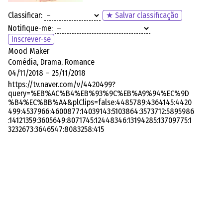
Classificar:
★ Salvar classificação
Notifique-me:
Inscrever-se
Mood Maker
Comédia, Drama, Romance
04/11/2018 – 25/11/2018
https://tv.naver.com/v/4420499?
query=%EB%AC%B4%EB%93%9C%EB%A9%94%EC%9D
%B4%EC%BB%A4&plClips=false:4485789:4364145:4420
499:4537966:4600877:14039143:5103864:3573712:5895986
:14121359:3605649:8071745:12448346:13194285:13709775:1
3232673:3646547:8083258:415