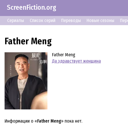
ScreenFiction.org
Сериалы
Список серий
Переводы
Новые сезоны
Пер
Father Meng
Father Meng
Да здравствует женщина
Информации о «
Father Meng
» пока нет.