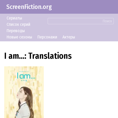
ScreenFiction.org
Сериалы
Поиск
Список серий
Переводы
Новые сезоны
Персонажи
Актеры
I am...: Translations