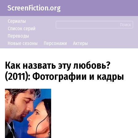
ScreenFiction.org
Сериалы
Поиск
Список серий
Переводы
Новые сезоны
Персонажи
Актеры
Как назвать эту любовь?
(2011): Фотографии и кадры