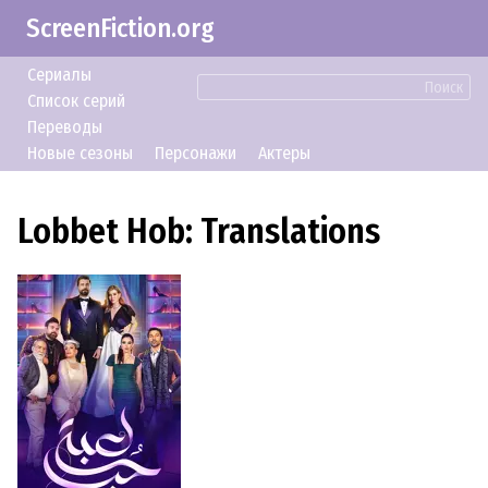
ScreenFiction.org
Сериалы
Поиск
Список серий
Переводы
Новые сезоны
Персонажи
Актеры
Lobbet Hob: Translations