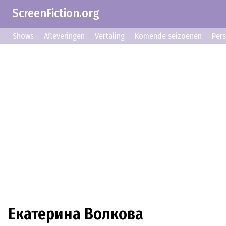
ScreenFiction.org
Shows
Afleveringen
Vertaling
Komende seizoenen
Per
Екатерина Волкова