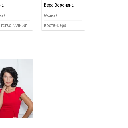
на
Вера Воронина
ice)
(Actrice)
нтство "Алиби"
Костя-Вера