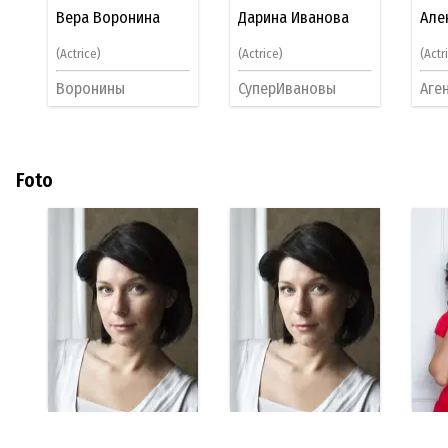
Вера Воронина
Дарина Иванова
Але
(Actrice)
(Actrice)
(Actr
Воронины
СуперИвановы
Аге
Foto