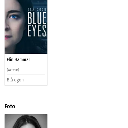
Elin Hammar
(Acteur)
Blå ögon
Foto