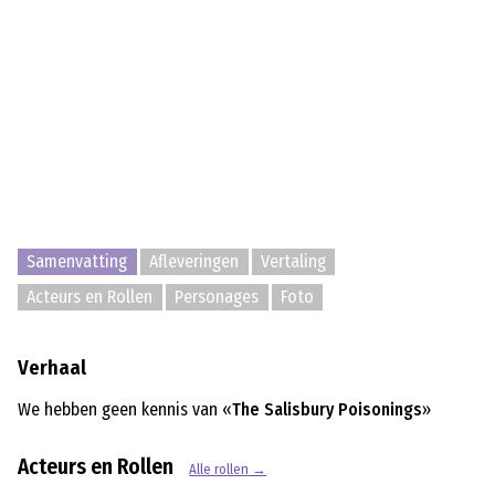
Samenvatting
Afleveringen
Vertaling
Acteurs en Rollen
Personages
Foto
Verhaal
We hebben geen kennis van «
The Salisbury Poisonings
»
Acteurs en Rollen
Alle rollen →