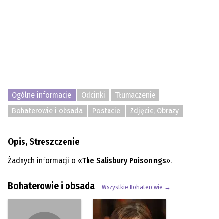
Ogólne informacje
Odcinki
Tłumaczenie
Bohaterowie i obsada
Postacie
Zdjęcie, Obrazy
Opis, Streszczenie
Żadnych informacji o «
The Salisbury Poisonings
».
Bohaterowie i obsada
Wszystkie Bohaterowie →