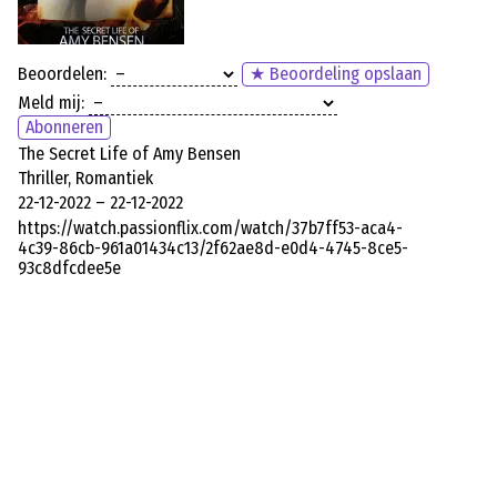
Beoordelen:
★ Beoordeling opslaan
Meld mij:
Abonneren
The Secret Life of Amy Bensen
Thriller, Romantiek
22-12-2022 – 22-12-2022
https://watch.passionflix.com/watch/37b7ff53-aca4-
4c39-86cb-961a01434c13/2f62ae8d-e0d4-4745-8ce5-
93c8dfcdee5e