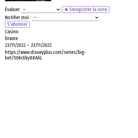
Évaluer:
★ Enregistrer la note
Notifier moi :
S'abonner
Casino
Drame
23/11/2022 – 23/11/2022
https://www.disneyplus.com/series/big-
bet/506cEky88AhL