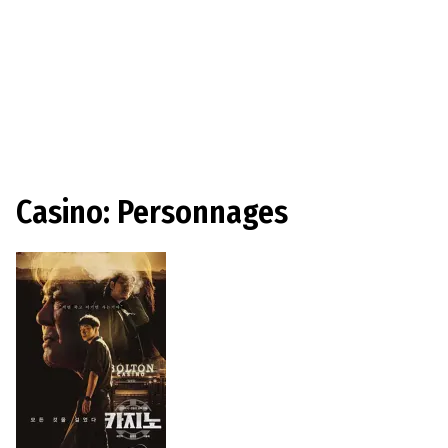
Casino: Personnages