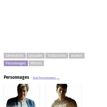
Généralités
Episodes
Traductions
Acteurs
Personnages
Photos
Personnages
Tout Personnages →